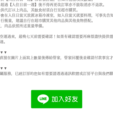
定後，超過【入住日前一週】後不得再更改訂單亦不能取消亦不退款。
分僅提供代訂以上肉品，其餘食材須自行至超市購買。
肉品將會在入住日當天放置冰箱冷凍室，如入住當天就要料理，可事先告
量請自行衡量，建議自行在超市購買其他肉品與其他食物搭配。
供示意，肉品依照所述重量準備。
空運過來，最晚七天前需要確認！如果有確認需要再麻煩盡快提供
達。
▼▼
直接在圖片上面寫上數量後傳給管家，管家回覆後並確認付款事宜
▼▼
專屬服務，已經訂房的您如有需要請透過通訊軟體或訂房平台與我們