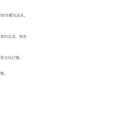
知放冷藏室退冰。
需要的品項，幫您
才算完成訂購。
聯繫。