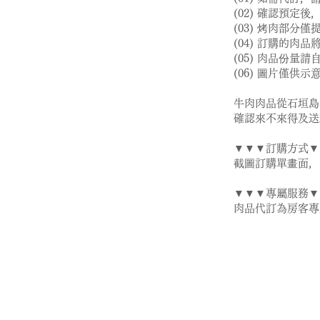
(02) 確認預
(03) 烤肉部
(04) 訂購的
(05) 肉品份
​(06) 圖片僅
牛肉肉品從石垣島
確認來不來得及送
▼▼▼訂購方式▼
截圖訂購單畫面，
▼▼▼專屬服務▼
​肉品代訂為房客