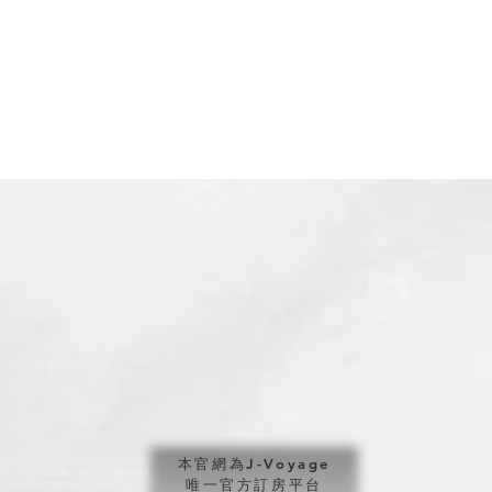
本官網為J-Voyage
家族旅行,沖繩親子旅遊,沖繩多人住宿,沖繩海景民宿,沖繩親子民宿,沖繩親子遊,沖繩
繩精選特色民宿,沖繩住宿推薦,沖繩景點,沖繩包棟民宿推薦,沖繩民泊,沖繩家族旅行住宿
唯一官方訂房平台
熱門獨棟房屋,沖繩度假屋出租,沖繩airbnb,沖繩airbnb包棟,沖繩