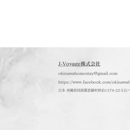
J-Voyage株式会社
okinawahomestay@gmail.com
https://www.facebook.com/okinawa
日本
沖縄県国頭郡恩納村仲泊1379-22立石
沖繩包棟民宿,沖繩靠海民宿,ONNA OCEAN RESORT,恩納海之宿,恩納海
親子友善住宿,沖繩海景房,綺麗な海Villa,綺麗之海,綺麗海villa,沖繩co
推薦,沖繩民宿台灣人推薦,沖繩獨棟別墅,沖繩獨棟房屋,沖繩恩納住宿推薦,沖繩