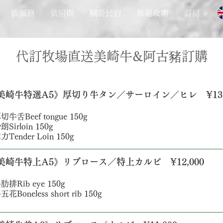
依風格
依房間
關於民宿
旅遊攻略
訂房
代訂​牧場直送美崎牛&阿古豬訂購
《美崎牛特選A5》厚切り牛タン／サーロイン／ヒレ ¥13,
切牛舌Beef tongue 150g
朗Sirloin 150g
力Tender Loin 150g
《美崎牛特上A5》リブロース／特上カルビ ¥12,000
肋排Rib eye 150g
五花Boneless short rib 150g