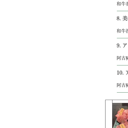
和牛香腸
8.
和牛漢堡
9. 
阿古豬燒
10
阿古豬火