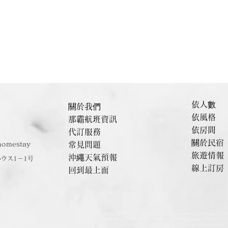
依人數
關於我們
依風格
那霸航班資訊
依房間
代訂服務
關於民宿
homestay
常見問題
旅遊情報
沖繩天氣預報
ハウス1－1号
線上訂房
回到最上面
の宿,Okinawa home stay,沖繩民宿,沖繩包棟,恩納住宿,沖繩團體旅行,沖繩自駕,沖繩景點,沖繩美食推薦,沖繩行程整理,沖繩
zy house,恩納民泊,恩納cozy house,沖繩小團體包棟,沖繩家庭住宿,沖繩bnb,沖繩團體包棟,沖繩獨棟住宿,沖繩必住民宿,沖
民宿包棟,沖繩自由行住宿推薦,沖繩在地包棟民宿,沖繩獨棟別墅親子,沖繩民宿熱門清單,恩納村渡假别墅包棟出租,沖繩合法民宿,沖繩縣