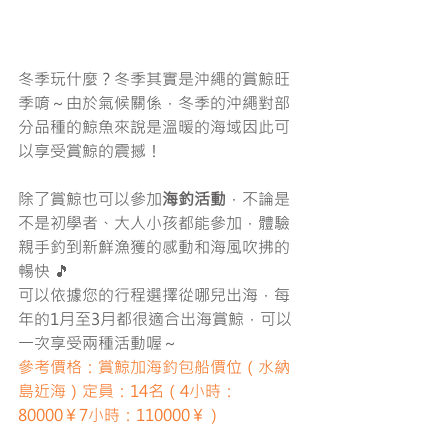
冬季玩什麼？冬季其實是沖繩的賞鯨旺
季唷～由於氣候關係，冬季的沖繩對部
分品種的鯨魚來說是溫暖的海域因此可
以享受賞鯨的震撼！
除了賞鯨也可以參加
海釣活動
，不論是
不是初學者、大人小孩都能參加，體驗
親手釣到新鮮漁獲的感動和海風吹拂的
暢快 🎵
可以依據您的行程選擇從哪兒出海，每
年的1月至3月都很適合出海賞鯨，可以
一次享受兩種活動喔～
參考價格：賞鯨加海釣包船價位（水納
島近海）定員：14名（4小時：
80000￥7小時：110000￥）