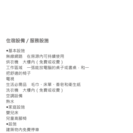
住宿設備／服務設施
◆基本設施
無線網路 在房源內可持續使用
烘衣機 大樓內（免費或收費）
工作區域 一張能放電腦的桌子或書桌，和一
把舒適的椅子
電視
生活必需品 毛巾、床單、香皂和衛生紙
洗衣機 大樓內（免費或收費）
空調設備
熱水
◆家庭設施
嬰兒床
兒童高腳椅
◆設施
建築物內免費停車