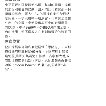
小巧可愛的獨棟清新小屋，斜斜的屋頂、樸實
的地板和搖曳的盆栽，踏入門即可感受到一份
溫馨的氣息！可入住8人的獨棟住宅位於恩納
度假區，一次只接待一組房客，可享受全然獨
立自由的空間。全新設備與齊全的廚房電器
(電火鍋、電子鍋)還有戶外BBQ烤肉爐全部可
自由使用，何不與家人在此創造滿分的渡假回
憶。
住宿位置
位於沖繩中部知名度假區域「恩納村」，自那
霸機場前往車程約60分鐘，不論前往北部名
護地區(景點如美麗海水族館、古宇利大橋)或
南部那霸市等地都很方便。恩納海灣靠近著名
海灘“moon beach”和著名的潛水點"青
洞"。