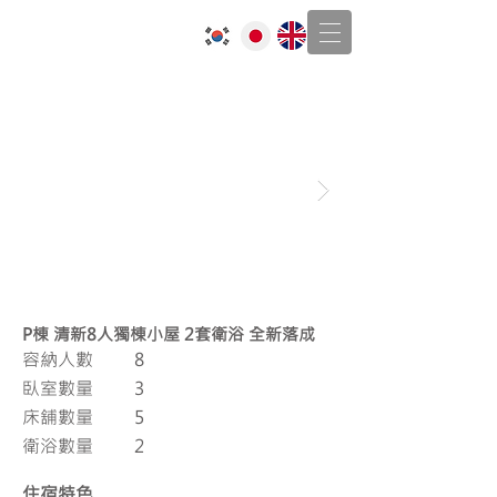
J-Voyage
沖繩包棟民宿
P棟 清新8人獨棟小屋 2套衛浴 全新落成
容納人數
8
臥室數量
3
床舖數量
5
衛浴數量
2
住宿特色