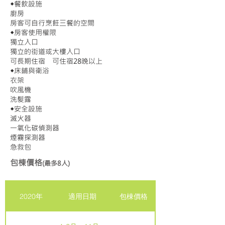
◆餐飲設施
廚房
房客可自行烹飪三餐的空間
◆房客使用權限
獨立入口
獨立的街道或大樓入口
可長期住宿 可住宿28晚以上
◆床鋪與衛浴
衣架
吹風機
洗髮露
◆安全設施
滅火器
一氧化碳偵測器
煙霧探測器
急救包
​包棟價格
(最多8人)
2020年
適用日期
包棟價格