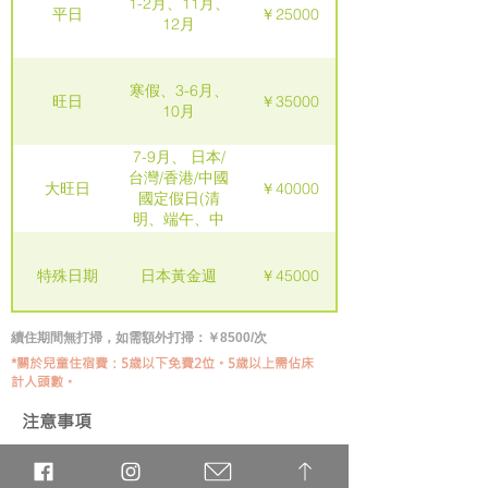
1-2月、11月、
平日
￥25000
12月
寒假、3-6月、
旺日
￥35000
10月
7-9月、 日本/
台灣/香港/中國
大旺日
￥40000
國定假日(清
明、端午、中
秋、國慶、聖
誕節、跨年、
特殊日期
日本黃金週
￥45000
春節等)
續住期間無打掃，如需額外打掃：￥8500/次
*關於兒童住宿費：5
歲以下免費2位。5歲以上需佔床
計人頭數。
注意事項
*請注意安全、保持安靜以免造成鄰居困擾。如因
噪音被投訴將向製造噪音者求償，請務必遵守規